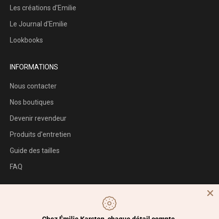
Les créations d'Emilie
Le Journal d'Emilie
Lookbooks
INFORMATIONS
Nous contacter
Nos boutiques
Devenir revendeur
Produits d'entretien
Guide des tailles
FAQ
Suivez-nous
Taguez
@emiliekarston_officiel
et montrez-nous vos plus beaux