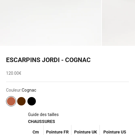
ESCARPINS JORDI - COGNAC
Prix de vente
120.00€
Couleur:
Cognac
Cognac
Marron
Noir
Guide des tailles
CHAUSSURES
Cm
Pointure FR
Pointure UK
Pointure US