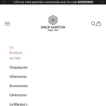
Passer au contenu
-10% sur votre première commande avec le code
BIENVENUE
Précédent
Su
Emilie Karston
Ouvrir la navigation
Ouvrir la 
Voir le
La
Braderie
de l'été
Chaussures
Vêtements
Accessoires
Cérémonie
La Marque