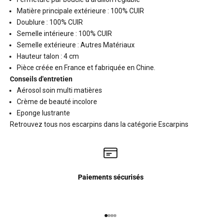
Matière principale extérieure : 100% CUIR
Doublure : 100% CUIR
Semelle intérieure : 100% CUIR
Semelle extérieure : Autres Matériaux
Hauteur talon : 4 cm
Pièce créée en France et fabriquée en Chine.
Conseils d'entretien
Aérosol soin multi matières
Crème de beauté incolore
Eponge lustrante
Retrouvez tous nos escarpins dans la catégorie
Escarpins
Paiements sécurisés
Aller à l'élément 1
Aller à l'élément 2
Aller à l'élément 3
Aller à l'élément 4